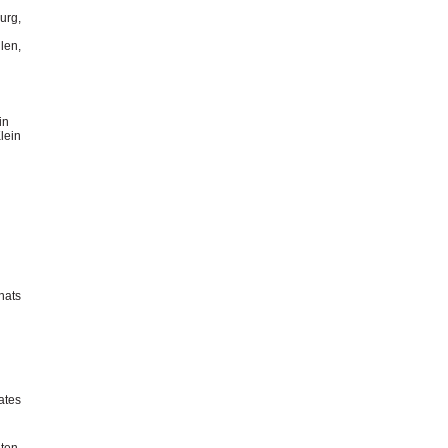
urg,
len,
in
lein
nats
ates