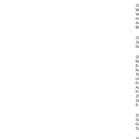
2
W
V
H
Ac
B
2
J
G
2
Nu
Ex
N
T
U
F
A
F
2
S
9.
2
So
Ga
S