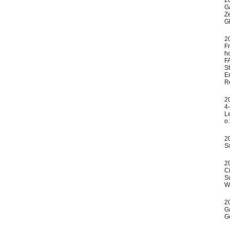
2
G
Ze
G
2
F
ho
F
S
E
R
2
4-
L
o
2
S
2
C
S
W
20
Ga
G