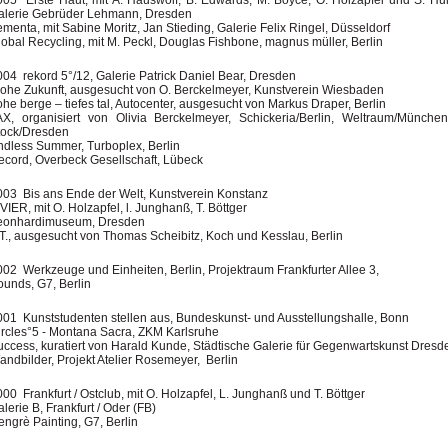
005 Erste Haut, mit A. Hauswolf, B. Edwards, M. Boyce, O. Holzapfel und S. Hul
alerie Gebrüder Lehmann, Dresden
menta, mit Sabine Moritz, Jan Stieding, Galerie Felix Ringel, Düsseldorf
lobal Recycling, mit M. Peckl, Douglas Fishbone, magnus müller, Berlin
004 rekord 5°/12, Galerie Patrick Daniel Bear, Dresden
rohe Zukunft, ausgesucht von O. Berckelmeyer, Kunstverein Wiesbaden
he berge – tiefes tal, Autocenter, ausgesucht von Markus Draper, Berlin
AX, organisiert von Olivia Berckelmeyer, Schickeria/Berlin, Weltraum/München
tock/Dresden
ndless Summer, Turboplex, Berlin
ecord, Overbeck Gesellschaft, Lübeck
003 Bis ans Ende der Welt, Kunstverein Konstanz
VIER, mit O. Holzapfel, l. Junghanß, T. Böttger
eonhardimuseum, Dresden
.T., ausgesucht von Thomas Scheibitz, Koch und Kesslau, Berlin
002 Werkzeuge und Einheiten, Berlin, Projektraum Frankfurter Allee 3,
ounds, G7, Berlin
001 Kunststudenten stellen aus, Bundeskunst- und Ausstellungshalle, Bonn
ircles°5 - Montana Sacra, ZKM Karlsruhe
uccess, kuratiert von Harald Kunde, Städtische Galerie für Gegenwartskunst Dresd
andbilder, Projekt Atelier Rosemeyer, Berlin
00 Frankfurt / Ostclub, mit O. Holzapfel, L. Junghanß und T. Böttger
lerie B, Frankfurt / Oder (FB)
engrè Painting, G7, Berlin