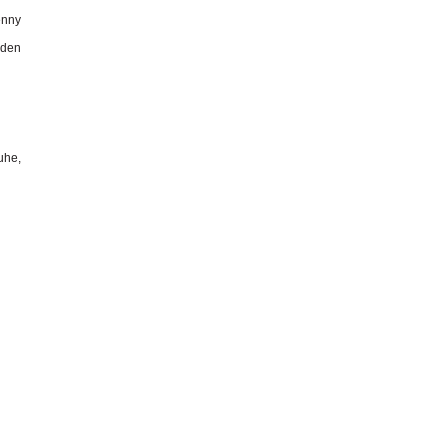
nny
 den
uhe,