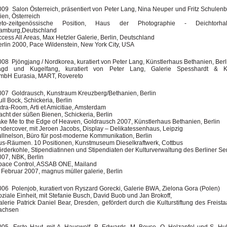
009 Salon Österreich, präsentiert von Peter Lang, Nina Neuper und Fritz Schulenb
ien, Österreich
eto-zeitgenössische Position, Haus der Photographie - Deichtorhal
amburg,Deutschland
cess All Areas, Max Hetzler Galerie, Berlin, Deutschland
erlin 2000, Pace Wildenstein, New York City, USA
008 Pjöngjang / Nordkorea, kuratiert von Peter Lang, Künstlerhaus Bethanien, Berl
agd und Kugelfang, kuratiert von Peter Lang, Galerie Spesshardt & K
mbH Eurasia, MART, Rovereto
007 Goldrausch, Kunstraum Kreuzberg/Bethanien, Berlin
ll Bock, Schickeria, Berlin
tra-Room, Arti et Amicitiae, Amsterdam
acht der süßen Bienen, Schickeria, Berlin
ake Me to the Edge of Heaven, Goldrausch 2007, Künstlerhaus Bethanien, Berlin
ndercover, mit Jeroen Jacobs, Display – Delikatessenhaus, Leipzig
ullnelson, Büro für post-moderne Kommunikation, Berlin
us-Räumen. 10 Positionen, Kunstmuseum Dieselkraftwerk, Cottbus
örderkohle, Stipendiatinnen und Stipendiaten der Kulturverwaltung des Berliner Se
007, NBK, Berlin
pace Control, ASSAB ONE, Mailand
 Februar 2007, magnus müller galerie, Berlin
006 Polenjob, kuratiert von Ryszard Gorecki, Galerie BWA, Zielona Gora (Polen)
ziale Einheit, mit Stefanie Busch, David Buob und Jan Brokoff,
lerie Patrick Daniel Bear, Dresden, gefördert durch die Kulturstiftung des Freista
achsen