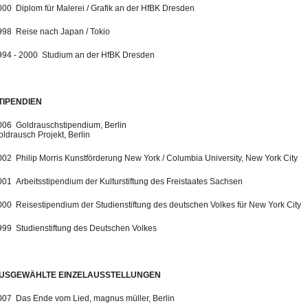
000 Diplom für Malerei / Grafik an der HfBK Dresden
998 Reise nach Japan / Tokio
994 - 2000 Studium an der HfBK Dresden
TIPENDIEN
006 Goldrauschstipendium, Berlin
ldrausch Projekt, Berlin
002 Philip Morris Kunstförderung New York / Columbia University, New York City
001 Arbeitsstipendium der Kulturstiftung des Freistaates Sachsen
000 Reisestipendium der Studienstiftung des deutschen Volkes für New York City
999 Studienstiftung des Deutschen Volkes
USGEWÄHLTE EINZELAUSSTELLUNGEN
007 Das Ende vom Lied, magnus müller, Berlin