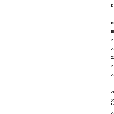
1
DI
B
E
2
2
2
2
2
A
2
Ed
2