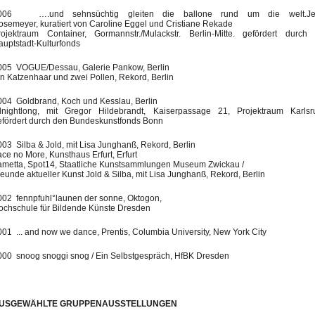
006 ….und sehnsüchtig gleiten die ballone rund um die welt.Je
osemeyer, kuratiert von Caroline Eggel und Cristiane Rekade
rojektraum Container, Gormannstr./Mulackstr. Berlin-Mitte. gefördert durch
auptstadt-Kulturfonds
005 VOGUE/Dessau, Galerie Pankow, Berlin
in Katzenhaar und zwei Pollen, Rekord, Berlin
004 Goldbrand, Koch und Kesslau, Berlin
llnightlong, mit Gregor Hildebrandt, Kaiserpassage 21, Projektraum Karlsr
efördert durch den Bundeskunstfonds Bonn
003 Silba & Jold, mit Lisa Junghanß, Rekord, Berlin
ce no More, Kunsthaus Erfurt, Erfurt
ametta, Spot14, Staatliche Kunstsammlungen Museum Zwickau /
eunde aktueller Kunst Jold & Silba, mit Lisa Junghanß, Rekord, Berlin
002 fennpfuhl°launen der sonne, Oktogon,
ochschule für Bildende Künste Dresden
001 ... and now we dance, Prentis, Columbia University, New York City
000 snoog snoggi snog / Ein Selbstgespräch, HfBK Dresden
USGEWÄHLTE GRUPPENAUSSTELLUNGEN