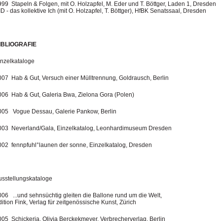
999 Stapeln & Folgen, mit O. Holzapfel, M. Eder und T. Böttger, Laden 1, Dresden
D - das kollektive Ich (mit O. Holzapfel, T. Böttger), HfBK Senatssaal, Dresden
IBLIOGRAFIE
inzelkataloge
007 Hab & Gut, Versuch einer Mülltrennung, Goldrausch, Berlin
006 Hab & Gut, Galeria Bwa, Zielona Gora (Polen)
005 Vogue Dessau, Galerie Pankow, Berlin
003 Neverland/Gala, Einzelkatalog, Leonhardimuseum Dresden
002 fennpfuhl°launen der sonne, Einzelkatalog, Dresden
usstellungskataloge
006 ...und sehnsüchtig gleiten die Ballone rund um die Welt,
ition Fink, Verlag für zeitgenössische Kunst, Zürich
005 Schickeria, Olivia Berckekmeyer, Verbrecherverlag, Berlin